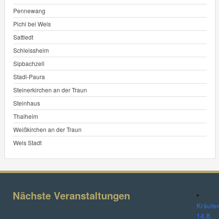
Pennewang
Pichl bei Wels
Sattledt
Schleissheim
Sipbachzell
Stadl-Paura
Steinerkirchen an der Traun
Steinhaus
Thalheim
Weißkirchen an der Traun
Wels Stadt
Nächste Veranstaltungen
Kräute
14.8.