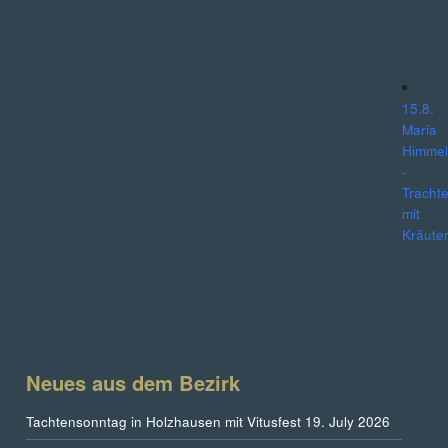
14/08/
15.8.
Maria
Himmel
-
Tracht
mit
Kräute
15/08/
Neues aus dem Bezirk
Tachtensonntag in Holzhausen mit Vitusfest
19. July 2026